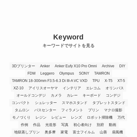
Keyword
キーワードでサイトを見る
3Dプリンター
Anker
Anker Eufy X10 Pro Omni
Archive
DIY
FDM
Leggero
Olympus
SONY
TAMRON
TAMRON 18-300mm F3.5-6.3 Di III-A VC VXD
TPU
X-T5
XT-5
XZ-10
アイリスオーヤマ
インテリア
エレコム
オリンパス
オールドコンデジ
カメラ
カレー
キーボード
コンデジ
コンパクト
シュレッター
スマホスタンド
タブレットスタンド
タムロン
バスセンター
フィラメント
プリン
マクロ撮影
モノづくり
レジン
レビュー
レンズ
ロボット掃除機
万代
作例
作品
光造形
写真
初心者向け
別府
動画
地獄蒸しプリン
奥多摩
家電
富士フイルム
山善
扇風機