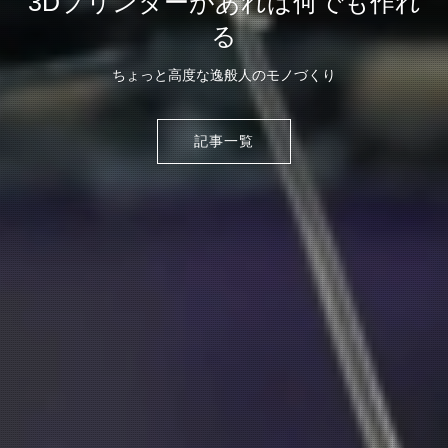
3Dプリンターがあれば何でも作れ
3Dプリンターがあれば何でも作れ
カメラ機材・写真紹介
る
る
ちょっと高度な逸般人のモノづくり
ちょっと高度な逸般人のモノづくり
記事一覧
記事一覧
記事一覧
記事一覧